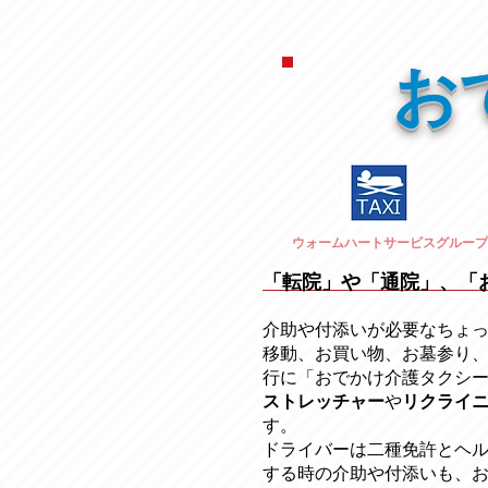
お
ウォームハートサービスグループ
「転院」や「通院」、「
介助や付添いが必要なちょ
移動、お買い物、お墓参り
行に「おでかけ介護タクシ
ストレッチャー
​や
リクライ
す。
ドライバーは二種免許とヘ
する時の介助や付添いも、