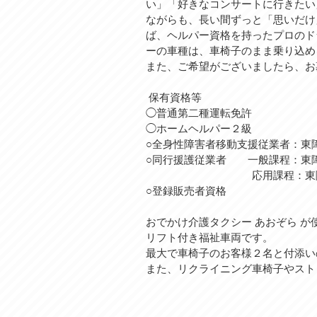
い」「好きなコンサートに行きたい
ながらも、長い間ずっと「思いだけ
ば、ヘルパー資格を持ったプロのド
ーの車種は、車椅子のまま乗り込め
また、ご希望がございましたら、お
保有資格等
◯普通第二種運転免許
◯ホームヘルパー２級
○全身性障害者移動支援従業者：東障全学
○同行援護従業者 一般課程：東障同学0
応用課程：東障同学0003
​○登録販売者資格
おでかけ介護タクシー あおぞら 
リフト付き福祉車両です。
最大で車椅子のお客様２名と付添い
また、リクライニング車椅子やスト