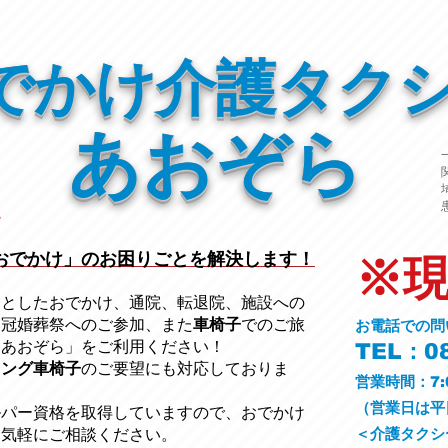
でかけ介護タク
あおぞら
おでかけ」のお困りごとを解決します！
※
っとしたおでかけ、通院、転退院、施設への
、冠婚葬祭への
ご参加、また
車椅子
でのご旅
お電話での問
ーあおぞら」をご利用ください
！
TEL：08
ニング車椅子
のご要望にも対応しておりま
営業時間：7:
​（営業日は
ルパー資格を取得していますので、おでかけ
＜介護タクシ
お気軽にご相談ください。