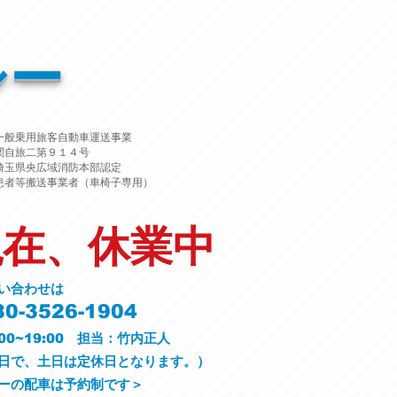
シー
一般乗用旅客自動車運送事業
関自旅二第９１４号
埼玉県央広域消防本部認定
患者等搬送事業者（車椅子専用）
現在、休業中
い合わせは
0-3526-1904
00~19:00 担当：竹内正人
平日で、土日は定休日となります。）
ーの配車は予約制です＞