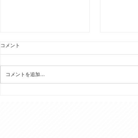
コメント
コメントを追加…
行田の田んぼアートはいつ見
今年は富士
ても素晴らしい！
様を７回ご
きました。
© 2016 おでかけ介護タクシー あおぞら