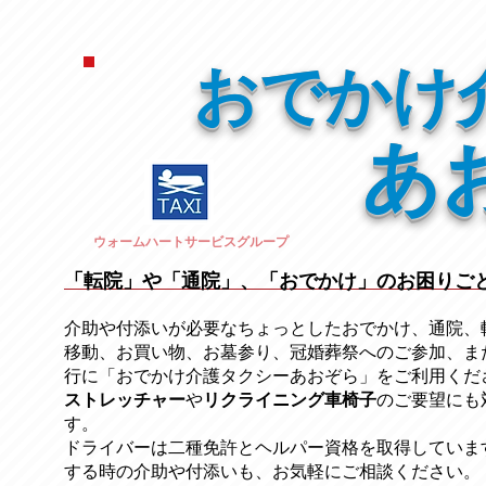
おでかけ
あ
ウォームハートサービスグループ
「転院」や「通院」、「おでかけ」のお困りご
介助や付添いが必要なちょっとしたおでかけ、通院、
移動、お買い物、お墓参り、冠婚葬祭への
ご参加、ま
行に「おでかけ介護タクシーあおぞら」をご利用くだ
ストレッチャー
​や
リクライニング車椅子
のご要望にも
す。
ドライバーは二種免許とヘルパー資格を取得していま
する時の介助や付添いも、お気軽にご相談ください