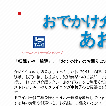
おでかけ
あ
ウォームハートサービスグループ
「転院」や「通院」、「おでかけ」のお困りご
介助や付添いが必要なちょっとしたおでかけ、通院、
移動、お買い物、お墓参り、冠婚葬祭への
ご参加、ま
行に「おでかけ介護タクシーあおぞら」をご利用くだ
ストレッチャー
​や
リクライニング車椅子
のご要望にも
す。
ドライバーは二種免許とヘルパー資格を取得していま
する時の介助や付添いも、お気軽にご相談ください