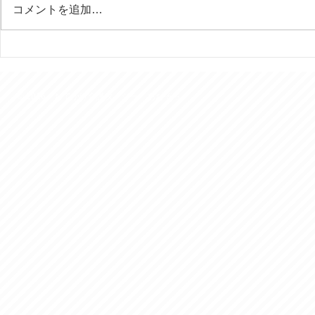
コメントを追加…
行田の田んぼアートはいつ見
今年は富士
ても素晴らしい！
様を７回ご
きました。
© 2016 おでかけ介護タクシー あおぞら