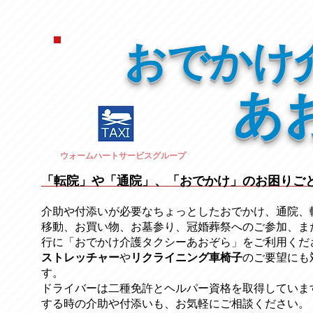
おでかけ
あ
ウォームハートサービスグループ
「転院」や「通院」、「おでかけ」のお困りご
介助や付添いが必要なちょっとしたおでかけ、通院、
移動、お買い物、お墓参り、冠婚葬祭への
ご参加、ま
行に「おでかけ介護タクシーあおぞら」をご利用くだ
ストレッチャー
​や
リクライニング車椅子
のご要望にも
す。
ドライバーは二種免許とヘルパー資格を取得していま
する時の介助や付添いも、お気軽にご相談ください