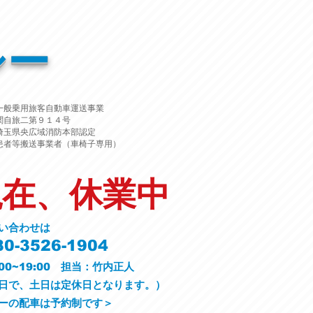
シー
一般乗用旅客自動車運送事業
関自旅二第９１４号
埼玉県央広域消防本部認定
患者等搬送事業者（車椅子専用）
現在、休業中
い合わせは
0-3526-1904
00~19:00 担当：竹内正人
平日で、土日は定休日となります。）
ーの配車は予約制です＞