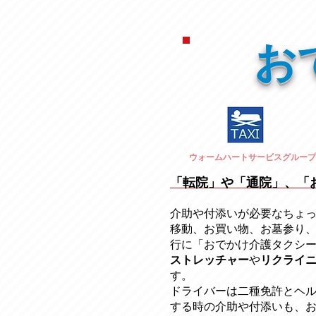
お
ウォームハートサービスグループ
「転院」や「通院」、「
介助や付添いが必要なちょ
移動、お買い物、お墓参り
行に「おでかけ介護タクシ
ストレッチャー
​や
リクライ
す。
ドライバーは二種免許とヘ
する時の介助や付添いも、