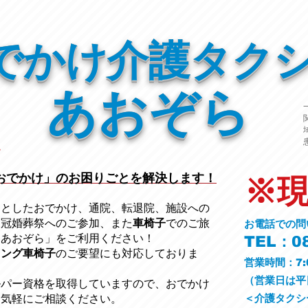
でかけ介護タク
あおぞら
おでかけ」のお困りごとを解決します！
※
っとしたおでかけ、通院、転退院、施設への
、冠婚葬祭への
ご参加、また
車椅子
でのご旅
お電話での問
ーあおぞら」をご利用ください
！
TEL：08
ニング車椅子
のご要望にも対応しておりま
営業時間：7:
​（営業日は
ルパー資格を取得していますので、おでかけ
＜介護タクシ
お気軽にご相談ください。