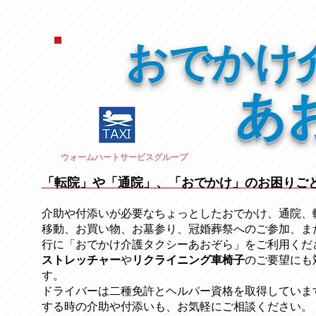
おでかけ
あ
ウォームハートサービスグループ
「転院」や「通院」、「おでかけ」のお困りご
介助や付添いが必要なちょっとしたおでかけ、通院、
移動、お買い物、お墓参り、冠婚葬祭への
ご参加、ま
行に「おでかけ介護タクシーあおぞら」をご利用くだ
ストレッチャー
​や
リクライニング車椅子
のご要望にも
す。
ドライバーは二種免許とヘルパー資格を取得していま
する時の介助や付添いも、お気軽にご相談ください