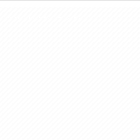
ても素晴らしい！
様を７回ご
きました。
© 2016 おでかけ介護タクシー あおぞら