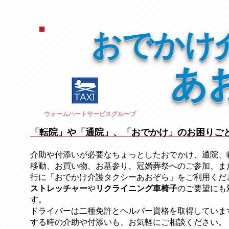
おでかけ
あ
ウォームハートサービスグループ
「転院」や「通院」、「おでかけ」のお困りご
介助や付添いが必要なちょっとしたおでかけ、通院、
移動、お買い物、お墓参り、冠婚葬祭への
ご参加、ま
行に「おでかけ介護タクシーあおぞら」をご利用くだ
ストレッチャー
​や
リクライニング車椅子
のご要望にも
す。
ドライバーは二種免許とヘルパー資格を取得していま
する時の介助や付添いも、お気軽にご相談ください