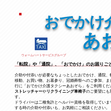
おでかけ
あ
ウォームハートサービスグループ
「転院」や「通院」、「おでかけ」のお困りご
介助や付添いが必要なちょっとしたおでかけ、通院、
移動、お買い物、お墓参り、冠婚葬祭への
ご参加、ま
行に「おでかけ介護タクシーあおぞら」をご利用くだ
ストレッチャー
​や
リクライニング車椅子
のご要望にも
す。
ドライバーは二種免許とヘルパー資格を取得していま
する時の介助や付添いも、お気軽にご相談ください