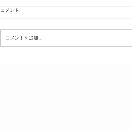
コメント
コメントを追加…
行田の田んぼアートはいつ見
今年は富士
ても素晴らしい！
様を７回ご
きました。
© 2016 おでかけ介護タクシー あおぞら