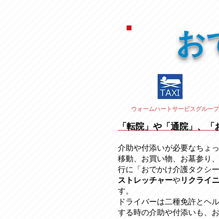
お
ウォームハートサービスグループ
「転院」や「通院」、「
介助や付添いが必要なちょ
移動、お買い物、お墓参り
行に「おでかけ介護タクシ
ストレッチャー
​や
リクライ
す。
ドライバーは二種免許とヘ
する時の介助や付添いも、