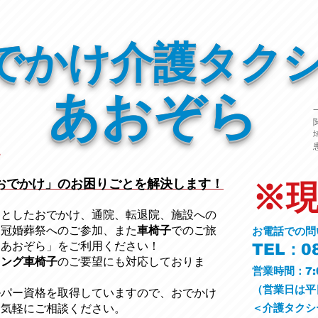
でかけ介護タク
あおぞら
おでかけ」のお困りごとを解決します！
※
っとしたおでかけ、通院、転退院、施設への
、冠婚葬祭への
ご参加、また
車椅子
でのご旅
お電話での問
ーあおぞら」をご利用ください
！
TEL：08
ニング車椅子
のご要望にも対応しておりま
営業時間：7:
​（営業日は
ルパー資格を取得していますので、おでかけ
＜介護タクシ
お気軽にご相談ください。