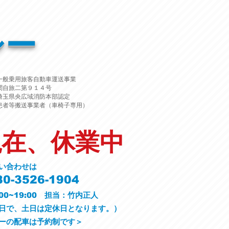
シー
一般乗用旅客自動車運送事業
関自旅二第９１４号
埼玉県央広域消防本部認定
患者等搬送事業者（車椅子専用）
現在、休業中
い合わせは
0-3526-1904
00~19:00 担当：竹内正人
平日で、土日は定休日となります。）
ーの配車は予約制です＞