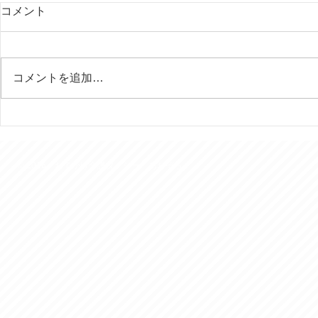
コメント
コメントを追加…
行田の田んぼアートはいつ見
今年は富士
ても素晴らしい！
様を７回ご
きました。
© 2016 おでかけ介護タクシー あおぞら