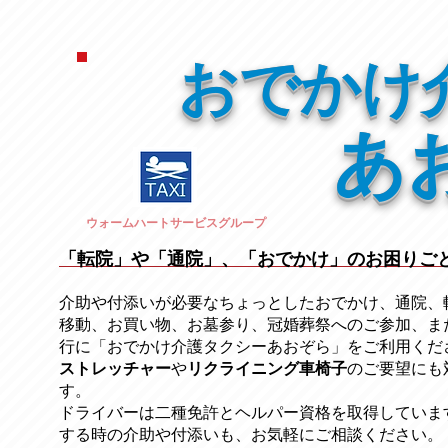
おでかけ
あ
ウォームハートサービスグループ
「転院」や「通院」、「おでかけ」のお困りご
介助や付添いが必要なちょっとしたおでかけ、通院、
移動、お買い物、お墓参り、冠婚葬祭への
ご参加、ま
行に「おでかけ介護タクシーあおぞら」をご利用くだ
ストレッチャー
​や
リクライニング車椅子
のご要望にも
す。
ドライバーは二種免許とヘルパー資格を取得していま
する時の介助や付添いも、お気軽にご相談ください