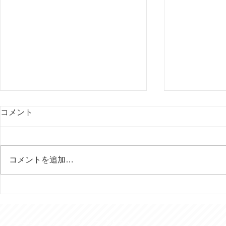
コメント
コメントを追加…
行田の田んぼアートはいつ見
今年は富士
ても素晴らしい！
様を７回ご
きました。
© 2016 おでかけ介護タクシー あおぞら