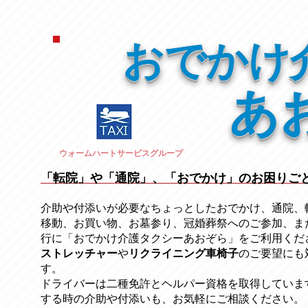
おでかけ
あ
ウォームハートサービスグループ
「転院」や「通院」、「おでかけ」のお困りご
介助や付添いが必要なちょっとしたおでかけ、通院、
移動、お買い物、お墓参り、冠婚葬祭への
ご参加、ま
行に「おでかけ介護タクシーあおぞら」をご利用くだ
ストレッチャー
​や
リクライニング車椅子
のご要望にも
す。
ドライバーは二種免許とヘルパー資格を取得していま
する時の介助や付添いも、お気軽にご相談ください