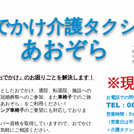
でかけ介護タク
あおぞら
おでかけ」のお困りごとを解決します！
※
っとしたおでかけ、通院、転退院、施設への
、冠婚葬祭への
ご参加、また
車椅子
でのご旅
お電話での問
ーあおぞら」をご利用ください
！
TEL：08
ニング車椅子
のご要望にも対応しておりま
営業時間：7:
​（営業日は
ルパー資格を取得していますので、おでかけ
＜介護タクシ
お気軽にご相談ください。