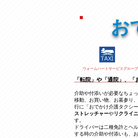
お
ウォームハートサービスグループ
「転院」や「通院」、「
介助や付添いが必要なちょ
移動、お買い物、お墓参り
行に「おでかけ介護タクシ
ストレッチャー
​や
リクライ
す。
ドライバーは二種免許とヘ
する時の介助や付添いも、