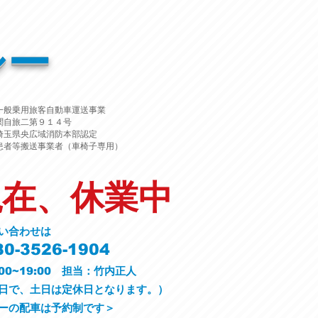
シー
一般乗用旅客自動車運送事業
関自旅二第９１４号
埼玉県央広域消防本部認定
患者等搬送事業者（車椅子専用）
現在、休業中
い合わせは
0-3526-1904
00~19:00 担当：竹内正人
平日で、土日は定休日となります。）
ーの配車は予約制です＞