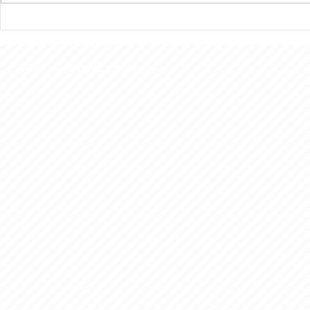
行田の田んぼアートはいつ見
今年は富士
ても素晴らしい！
様を７回ご
きました。
© 2016 おでかけ介護タクシー あおぞら