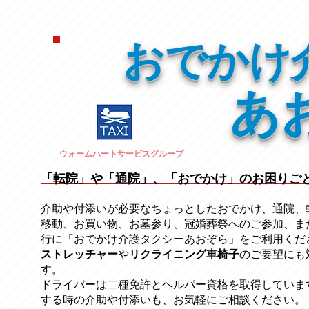
おでかけ
あ
ウォームハートサービスグループ
「転院」や「通院」、「おでかけ」のお困りご
介助や付添いが必要なちょっとしたおでかけ、通院、
移動、お買い物、お墓参り、冠婚葬祭への
ご参加、ま
行に「おでかけ介護タクシーあおぞら」をご利用くだ
ストレッチャー
​や
リクライニング車椅子
のご要望にも
す。
ドライバーは二種免許とヘルパー資格を取得していま
する時の介助や付添いも、お気軽にご相談ください