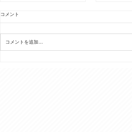
コメント
コメントを追加…
行田の田んぼアートはいつ見
今年は富士
ても素晴らしい！
様を７回ご
きました。
© 2016 おでかけ介護タクシー あおぞら