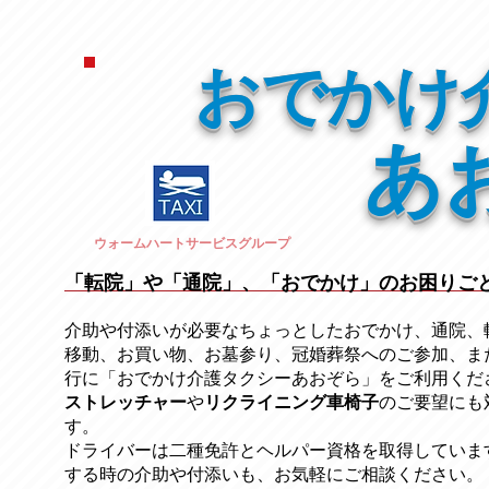
おでかけ
あ
ウォームハートサービスグループ
「転院」や「通院」、「おでかけ」のお困りご
介助や付添いが必要なちょっとしたおでかけ、通院、
移動、お買い物、お墓参り、冠婚葬祭への
ご参加、ま
行に「おでかけ介護タクシーあおぞら」をご利用くだ
ストレッチャー
​や
リクライニング車椅子
のご要望にも
す。
ドライバーは二種免許とヘルパー資格を取得していま
する時の介助や付添いも、お気軽にご相談ください