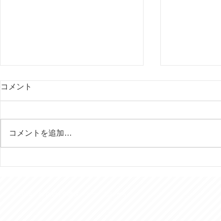
コメント
コメントを追加…
行田の田んぼアートはいつ見
今年は富士
ても素晴らしい！
様を７回ご
きました。
© 2016 おでかけ介護タクシー あおぞら