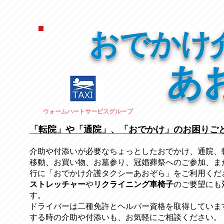
おでかけ
あ
ウォームハートサービスグループ
「転院」や「通院」、「おでかけ」のお困りご
介助や付添いが必要なちょっとしたおでかけ、通院、
移動、お買い物、お墓参り、冠婚葬祭への
ご参加、ま
行に「おでかけ介護タクシーあおぞら」をご利用くだ
ストレッチャー
​や
リクライニング車椅子
のご要望にも
す。
ドライバーは二種免許とヘルパー資格を取得していま
する時の介助や付添いも、お気軽にご相談ください