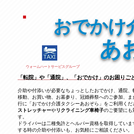
おでかけ
あ
ウォームハートサービスグループ
「転院」や「通院」、「おでかけ」のお困りご
介助や付添いが必要なちょっとしたおでかけ、通院、
移動、お買い物、お墓参り、冠婚葬祭への
ご参加、ま
行に「おでかけ介護タクシーあおぞら」をご利用くだ
ストレッチャー
​や
リクライニング車椅子
のご要望にも
す。
ドライバーは二種免許とヘルパー資格を取得していま
する時の介助や付添いも、お気軽にご相談ください