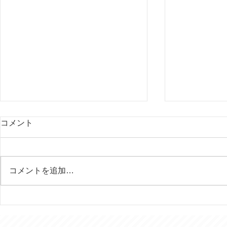
コメント
コメントを追加…
行田の田んぼアートはいつ見
今年は富士
ても素晴らしい！
様を７回ご
きました。