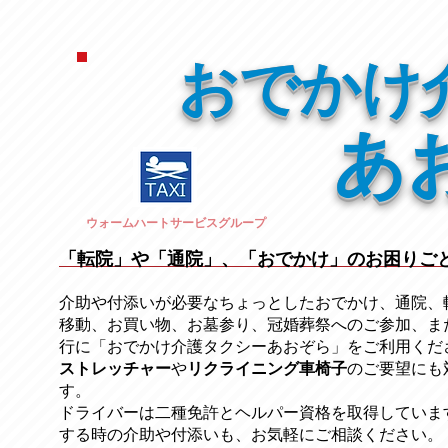
おでかけ
あ
ウォームハートサービスグループ
「転院」や「通院」、「おでかけ」のお困りご
介助や付添いが必要なちょっとしたおでかけ、通院、
移動、お買い物、お墓参り、冠婚葬祭への
ご参加、ま
行に「おでかけ介護タクシーあおぞら」をご利用くだ
ストレッチャー
​や
リクライニング車椅子
のご要望にも
す。
ドライバーは二種免許とヘルパー資格を取得していま
する時の介助や付添いも、お気軽にご相談ください