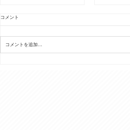
コメント
コメントを追加…
行田の田んぼアートはいつ見
今年は富士
ても素晴らしい！
様を７回ご
きました。
© 2016 おでかけ介護タクシー あおぞら