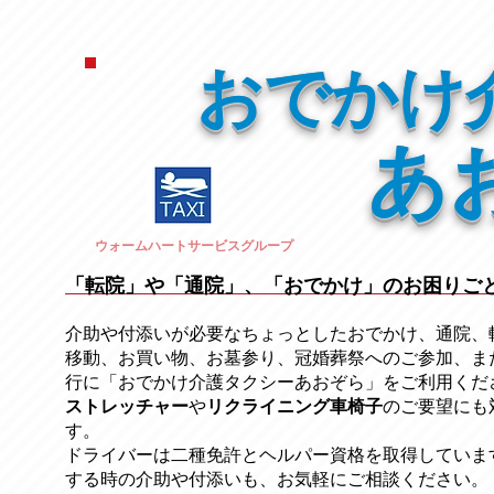
おでかけ
あ
ウォームハートサービスグループ
「転院」や「通院」、「おでかけ」のお困りご
介助や付添いが必要なちょっとしたおでかけ、通院、
移動、お買い物、お墓参り、冠婚葬祭への
ご参加、ま
行に「おでかけ介護タクシーあおぞら」をご利用くだ
ストレッチャー
​や
リクライニング車椅子
のご要望にも
す。
ドライバーは二種免許とヘルパー資格を取得していま
する時の介助や付添いも、お気軽にご相談ください