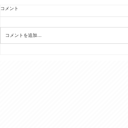
コメント
コメントを追加…
行田の田んぼアートはいつ見
今年は富士
ても素晴らしい！
様を７回ご
きました。
© 2016 おでかけ介護タクシー あおぞら