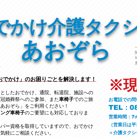
でかけ介護タク
あおぞら
おでかけ」のお困りごとを解決します！
※
っとしたおでかけ、通院、転退院、施設への
、冠婚葬祭への
ご参加、また
車椅子
でのご旅
お電話での問
ーあおぞら」をご利用ください
！
TEL：08
ニング車椅子
のご要望にも対応しておりま
営業時間：7:
​（営業日は
ルパー資格を取得していますので、おでかけ
＜介護タクシ
お気軽にご相談ください。