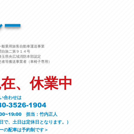
シー
一般乗用旅客自動車運送事業
関自旅二第９１４号
埼玉県央広域消防本部認定
患者等搬送事業者（車椅子専用）
現在、休業中
い合わせは
0-3526-1904
00~19:00 担当：竹内正人
平日で、土日は定休日となります。）
ーの配車は予約制です＞