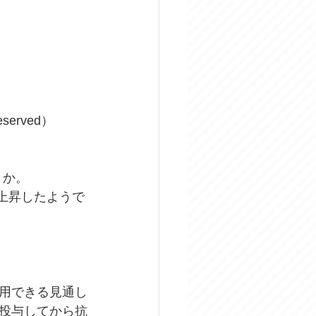
Reserved）
とか。
に上昇したようで
用できる見通し
投与してから抗