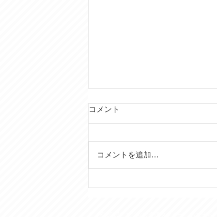
コメント
コメントを追加…
行田の田んぼアートはいつ見
ても素晴らしい！
© 2016 おでかけ介護タクシー あおぞら