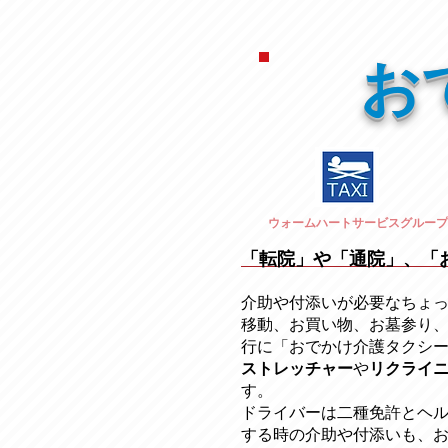
お
ウォームハートサービスグループ
「転院」や「通院」、「
介助や付添いが必要なちょ
移動、お買い物、お墓参り
行に「おでかけ介護タクシ
ストレッチャー
​や
リクライ
す。
ドライバーは二種免許とヘ
する時の介助や付添いも、