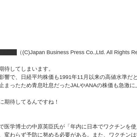
アフロ）
（(C)Japan Business Press Co.,Ltd. All Rights 
期待してしまいます。
影響で、日経平均株価も1991年11月以来の高値水準だ
止まったため青息吐息だったJALやANAの株価も急激
に期待してるんですね！
で
医学博士の
中原英臣
氏
が「年内に日本でワクチンを使
、変わらず予防に努める必要がある。また、ワクチンは